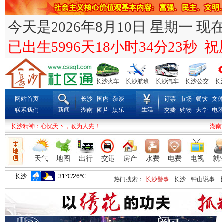
今天是2026年8月10日 星期一 现在时
已出生5996天18小时34分23秒
长沙火车
长沙航班
长沙汽车
长沙公交
长
网站首页
长沙
国内
杂谈
订票
市场
餐饮
文
新闻
生活
联系我们
湖南
图片
娱乐
交费
购物
大学
电
长沙精神：心忧天下，敢为人先！
湖南
天气
地图
出行
交违
房产
水费
电费
电视
就
热门搜索：
长沙警事
长沙
钟山说事