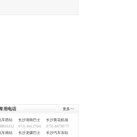
常用电话
更多>>
汽车西站
长沙湖南巴士
长沙黄花机场
88816332
0731-84127641
0731-84798777
汽车南站
长沙龙骧巴士
长沙汽车东站