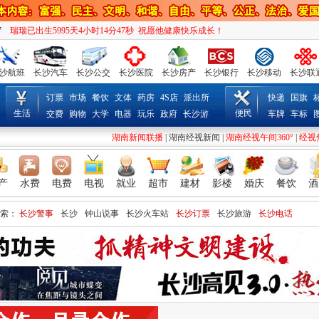
8
瑞瑞已出生5995天4小时14分48秒 祝愿他健康快乐成长！
沙航班
长沙汽车
长沙公交
长沙医院
长沙房产
长沙银行
长沙移动
长沙联
订票
市场
餐饮
文体
药房
4S店
派出所
快递
国旗
生活
便民
交费
购物
大学
电器
玩乐
政府
长沙游
车牌
车标
湖南新闻联播
|
湖南经视新闻
|
湖南经视午间360°
|
经视
产
水费
电费
电视
就业
超市
建材
影楼
婚庆
餐饮
酒
索：
长沙警事
长沙
钟山说事
长沙火车站
长沙订票
长沙旅游
长沙电话