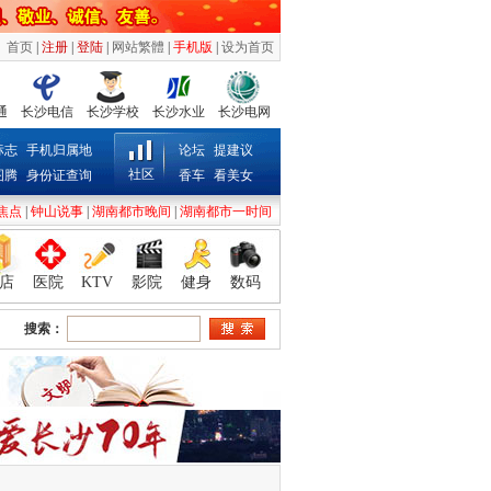
首页
|
注册
|
登陆
|
网站繁體
|
手机版
|
设为首页
通
长沙电信
长沙学校
长沙水业
长沙电网
标志
手机归属地
论坛
提建议
社区
图腾
身份证查询
香车
看美女
焦点
|
钟山说事
|
湖南都市晚间
|
湖南都市一时间
店
医院
KTV
影院
健身
数码
搜索：