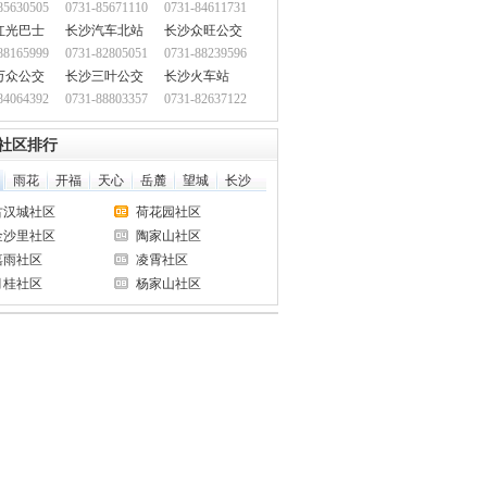
85630505
0731-85671110
0731-84611731
红光巴士
长沙汽车北站
长沙众旺公交
88165999
0731-82805051
0731-88239596
万众公交
长沙三叶公交
长沙火车站
84064392
0731-88803357
0731-82637122
社区排行
雨花
开福
天心
岳麓
望城
长沙
古汉城社区
荷花园社区
金沙里社区
陶家山社区
嘉雨社区
凌霄社区
月桂社区
杨家山社区