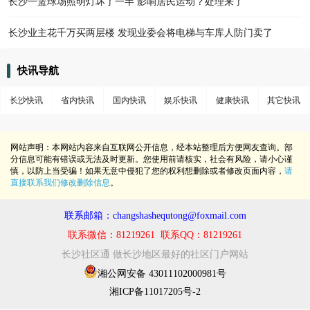
长沙一篮球场照明灯坏了一半 影响居民运动？处理来了
长沙业主花千万买两层楼 发现业委会将电梯与车库人防门卖了
快讯导航
长沙快讯
省内快讯
国内快讯
娱乐快讯
健康快讯
其它快讯
网站声明：本网站内容来自互联网公开信息，经本站整理后方便网友查询。部
分信息可能有错误或无法及时更新。您使用前请核实，社会有风险，请小心谨
慎，以防上当受骗！如果无意中侵犯了您的权利想删除或者修改页面内容，
请
直接联系我们修改删除信息
。
联系邮箱：changshashequtong@foxmail.com
联系微信：81219261 联系QQ：81219261
长沙社区通 做长沙地区最好的社区门户网站
湘公网安备 43011102000981号
湘ICP备11017205号-2