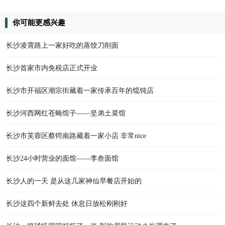
你可能更感兴趣
长沙凌霄路上一家好吃的蒸饺刀削面
长沙首家市内免税店正式开业
长沙市开福区潮宗街藏着一家传承百年的馄饨店
长沙河西网红苍蝇馆子——坚弟土菜馆
长沙市芙蓉区蔡锷南路藏着一家小店 非常nice
长沙24小时营业的面馆——李叁面馆
长沙人的一天 是从这几家神仙早餐店开始的
长沙这四个新鲜去处 休息日放松刚刚好