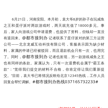
6月21日，河南安阳。本月初，袁大爷8岁的孙子在玩咸鱼
之王和蛋仔派对两款游戏时，两天就充值了18000多元。事
后，家人向游戏公司申请退费，也提供了资料，但钱却一直没
@都市接到办
有退回来。
 记者联系了蛋仔派对的第三方运营
公司——北京龙威互动科技有限公司，客服表示因为缺少材
料，家属的申请已经被驳回，而且退款机会只有一次，也用完
@都市接到办
了。同时，
 记者也发现，另一款游戏咸鱼之王
也有同样的条款。家属认为，只有一次退费机会属于“霸王条
款”：“觉得我们提交的材料不合格，你肯定得让我们重新提
交。”目前，袁大爷已将情况反映给北京12345热线，工作人员
#都市接到办热线037165732233#
回复会帮忙调解。