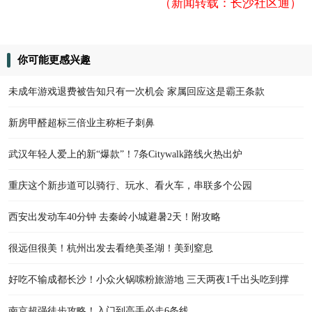
（新闻转载：长沙社区通）
你可能更感兴趣
未成年游戏退费被告知只有一次机会 家属回应这是霸王条款
新房甲醛超标三倍业主称柜子刺鼻
武汉年轻人爱上的新“爆款”！7条Citywalk路线火热出炉
重庆这个新步道可以骑行、玩水、看火车，串联多个公园
西安出发动车40分钟 去秦岭小城避暑2天！附攻略
很远但很美！杭州出发去看绝美圣湖！美到窒息
好吃不输成都长沙！小众火锅嗦粉旅游地 三天两夜1千出头吃到撑
南京超强徒步攻略！入门到高手必走6条线