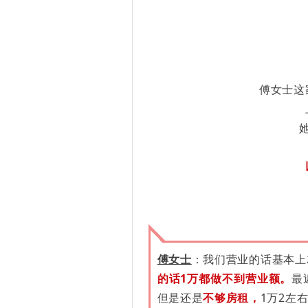
傅
女士
这
傅女士
：我们营业的话
基本上
的话1万都做不到营业额。
最
但是还是
不够房租，
1万2左