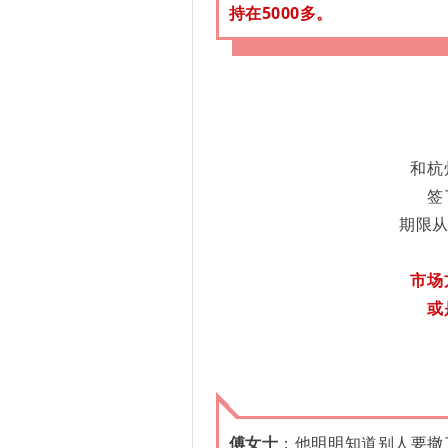
持在5000多。
和杭
签
期限从
市场
或
傅女士
：他明明
知道别人要撤