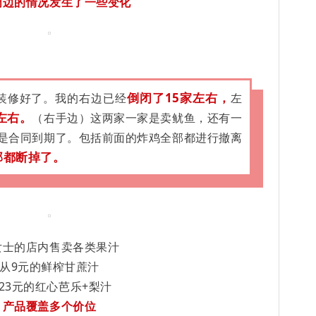
周边的情况发生了一些变化
倒闭了15家左右，
装修好了。我的右边已经
左
左右。
（右手边）这两家一家是卖鱿鱼，还有一
是合同到期了。包括前面的炸鸡全部都进行撤离
部都断掉了。
女士的店内售卖各类果汁
从9元的鲜榨甘蔗汁
23元的红心芭乐+梨汁
产品覆盖多个价位