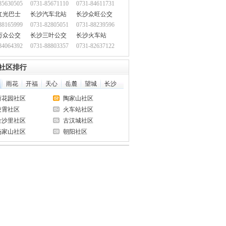
85630505
0731-85671110
0731-84611731
红光巴士
长沙汽车北站
长沙众旺公交
88165999
0731-82805051
0731-88239596
万众公交
长沙三叶公交
长沙火车站
84064392
0731-88803357
0731-82637122
社区排行
雨花
开福
天心
岳麓
望城
长沙
荷花园社区
陶家山社区
凌霄社区
火车站社区
金沙里社区
古汉城社区
杨家山社区
朝阳社区