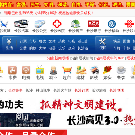
1
瑞瑞已出生5995天1小时55分11秒 祝愿他健康快乐成长！
沙航班
长沙汽车
长沙公交
长沙医院
长沙房产
长沙银行
长沙移动
长沙联
订票
市场
餐饮
文体
药房
4S店
派出所
快递
国旗
生活
便民
交费
购物
大学
电器
玩乐
政府
长沙游
车牌
车标
湖南新闻联播
|
湖南经视新闻
|
湖南经视午间360°
|
经视
产
水费
电费
电视
就业
超市
建材
影楼
婚庆
餐饮
酒
索：
长沙警事
长沙
钟山说事
长沙火车站
长沙订票
长沙旅游
长沙电话