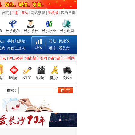
首页
|
注册
|
登陆
|
网站繁體
|
手机版
|
设为首页
通
长沙电信
长沙学校
长沙水业
长沙电网
标志
手机归属地
论坛
提建议
社区
图腾
身份证查询
香车
看美女
焦点
|
钟山说事
|
湖南都市晚间
|
湖南都市一时间
店
医院
KTV
影院
健身
数码
搜索：