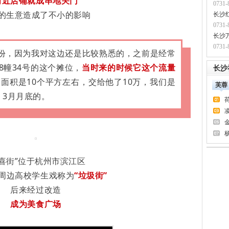
附近店铺就成串地关门
0731-
的生意造成了不小的影响
长沙
0731-
长沙
0731-
9月份，因为我对这边还是比较熟悉的，之前是经常
8幢34号的这个摊位，
当时来的时候它这个流量
长沙
，面积是10个平方左右，交给他了10万，我们是
芙蓉
）3月月底的。
啦喜街”位于杭州市滨江区
周边高校学生戏称为
“垃圾街”
后来经过改造
成为美食广场