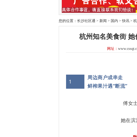
您的位置：
长沙社区通
>
新闻
>
国内
>
快讯
>
杭
杭州知名美食街 她
网址：
www.cssqt.
周边商户成串走
1
鲜榨果汁遇“断流”
傅女
她在滨