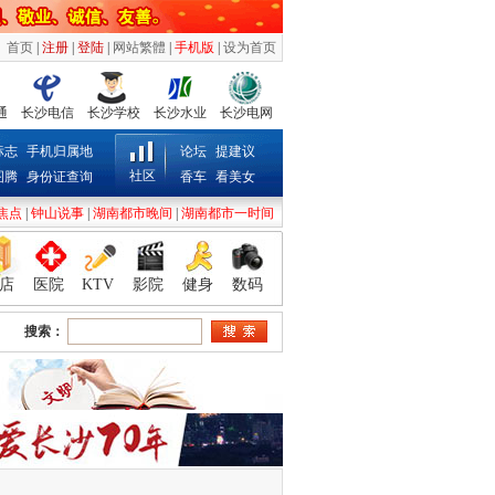
首页
|
注册
|
登陆
|
网站繁體
|
手机版
|
设为首页
通
长沙电信
长沙学校
长沙水业
长沙电网
标志
手机归属地
论坛
提建议
社区
图腾
身份证查询
香车
看美女
焦点
|
钟山说事
|
湖南都市晚间
|
湖南都市一时间
店
医院
KTV
影院
健身
数码
搜索：