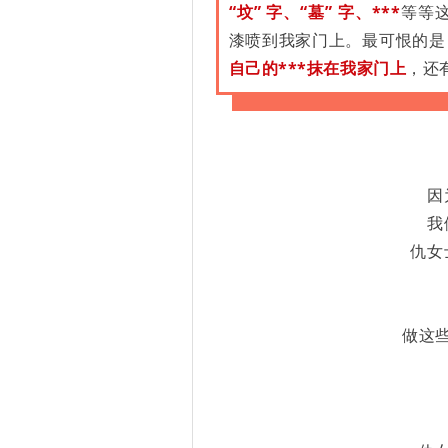
“坟” 字、“墓” 字、***
等等
漆喷到我家门上。最可恨的是
自己的***抹在我家门上
，还
因
我
仇女
做这