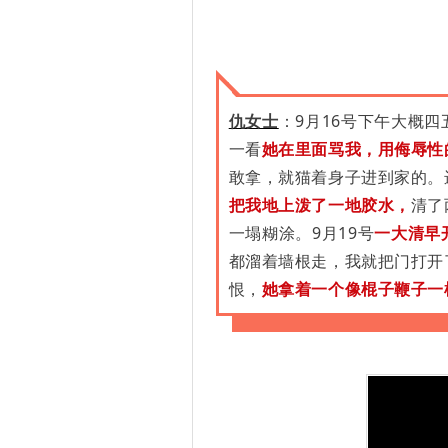
仇女士
：9月16号下午大概
一看
她在里面骂我，用侮辱性
敢拿，就猫着身子进到家的。
把我地上泼了一地胶水，
清了
一塌糊涂。9月19号
一大清早
都溜着墙根走，我就把门打开
恨，
她拿着一个像棍子鞭子一