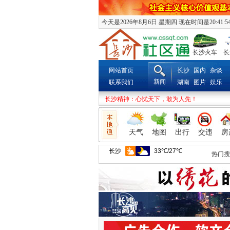
今天是2026年8月6日 星期四 现在时间是20:41:5
长沙火车
长
网站首页
长沙
国内
杂谈
新闻
联系我们
湖南
图片
娱乐
长沙精神：心忧天下，敢为人先！
天气
地图
出行
交违
房
热门搜