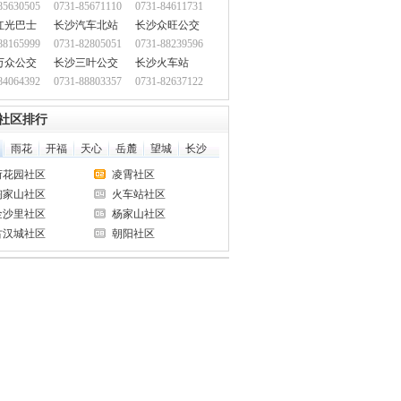
85630505
0731-85671110
0731-84611731
红光巴士
长沙汽车北站
长沙众旺公交
88165999
0731-82805051
0731-88239596
万众公交
长沙三叶公交
长沙火车站
84064392
0731-88803357
0731-82637122
社区排行
雨花
开福
天心
岳麓
望城
长沙
荷花园社区
凌霄社区
陶家山社区
火车站社区
金沙里社区
杨家山社区
古汉城社区
朝阳社区