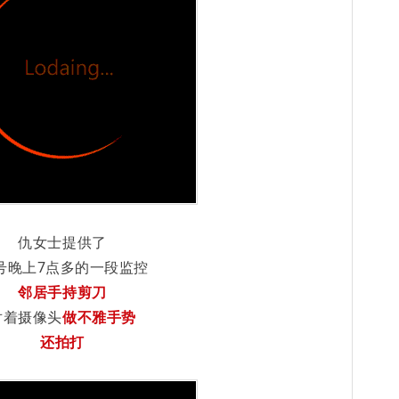
仇女士提供了
6号晚上7点多的一段监控
邻居手持剪刀
对着摄像头
做不雅手势
还拍打