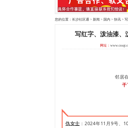
您的位置：
长沙社区通
>
新闻
>
国内
>
快讯
>
写
写红字、泼油漆、
网址：
www.cssqt.
邻居
干
仇女士
：2024年11月9号