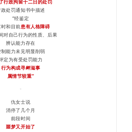
了行政拘留
十二日的处罚
行政处罚通知书中描述
“经鉴定
案时和目前
患有人格障碍
间对自己行为的性质、后果
辨认能力存在
控制能力未见明显削弱
评定为有受处罚能力
行为构成寻衅滋事
属情节较重”
仇女士说
消停了几个月
前段时间
噩梦又开始了