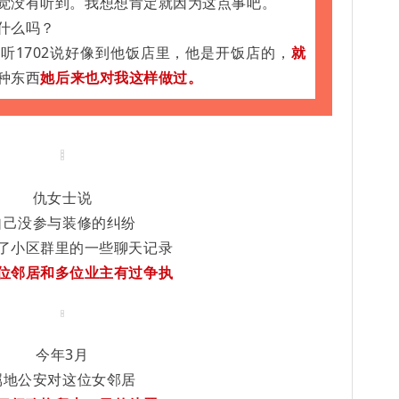
觉没有听到。我想想肯定就因为这点事吧。
什么吗？
听1702说好像到他饭店里，他是开饭店的，
就
种东西
她后来也对我这样做过。
仇女士说
自己没参与装修的纠纷
了小区群里的一些聊天记录
位邻居和多位业主有过争执
今年3月
属地公安对这位女邻居