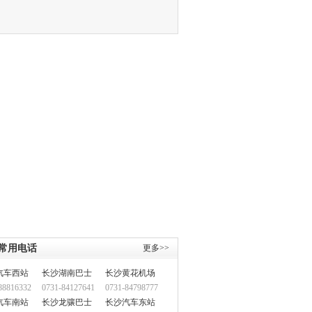
常用电话
更多>>
汽车西站
长沙湖南巴士
长沙黄花机场
88816332
0731-84127641
0731-84798777
汽车南站
长沙龙骧巴士
长沙汽车东站