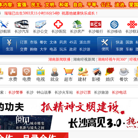
5
瑞瑞已出生5993天11小时16分55秒 祝愿他健康快乐成长！
沙航班
长沙汽车
长沙公交
长沙医院
长沙房产
长沙银行
长沙移动
长沙联
订票
市场
餐饮
文体
药房
4S店
派出所
快递
国旗
生活
便民
交费
购物
大学
电器
玩乐
政府
长沙游
车牌
车标
湖南新闻联播
|
湖南经视新闻
|
湖南经视午间360°
|
经视
产
水费
电费
电视
就业
超市
建材
影楼
婚庆
餐饮
酒
索：
长沙警事
长沙
钟山说事
长沙火车站
长沙订票
长沙旅游
长沙电话