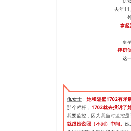
仇
去年1
拿起
更
摔扔
这
仇女士
：
她和隔壁1702有矛
那个栏杆，
1702就去投诉了
我要监控，因为我当时监控是
就跟她说照（不到）中间。
她