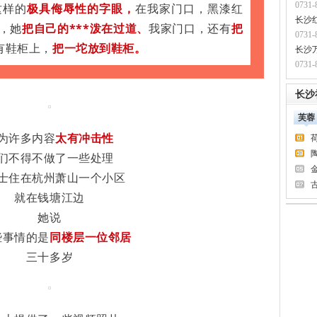
0731-
这样的
极具侮辱性的字眼，
在我家门口，黑漆红
长沙
，她
把
自己的***泼在过道、
我家门口，还有
把
0731-
有鞋柜上，
把一坨放到鞋柜。
长沙
0731-
长沙
芙蓉
为许多内容
太有冲击性
们不得不做了一些处理
士住在杭州萧山一个小区
就在钱塘江边
她说
些事情的是
同楼层一位邻居
三十多岁