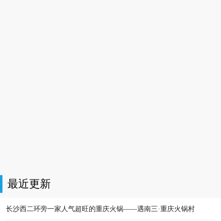
最近更新
长沙西二环旁一家人气超旺的重庆火锅——遇南三·重庆火锅村