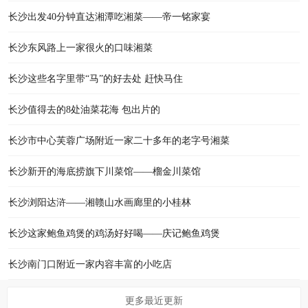
长沙出发40分钟直达湘潭吃湘菜——帝一铭家宴
长沙东风路上一家很火的口味湘菜
长沙这些名字里带“马”的好去处 赶快马住
长沙值得去的8处油菜花海 包出片的
长沙市中心芙蓉广场附近一家二十多年的老字号湘菜
长沙新开的海底捞旗下川菜馆——榴金川菜馆
长沙浏阳达浒——湘赣山水画廊里的小桂林
长沙这家鲍鱼鸡煲的鸡汤好好喝——庆记鲍鱼鸡煲
长沙南门口附近一家内容丰富的小吃店
更多最近更新