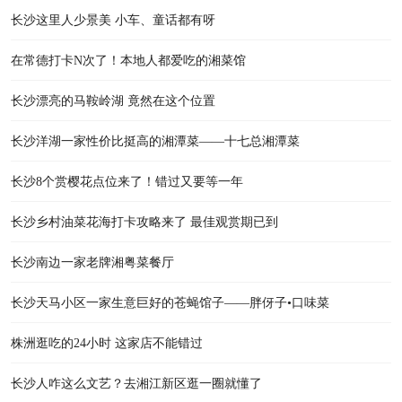
长沙这里人少景美 小车、童话都有呀
在常德打卡N次了！本地人都爱吃的湘菜馆
长沙漂亮的马鞍岭湖 竟然在这个位置
长沙洋湖一家性价比挺高的湘潭菜——十七总湘潭菜
长沙8个赏樱花点位来了！错过又要等一年
长沙乡村油菜花海打卡攻略来了 最佳观赏期已到
长沙南边一家老牌湘粤菜餐厅
长沙天马小区一家生意巨好的苍蝇馆子——胖伢子•口味菜
株洲逛吃的24小时 这家店不能错过
长沙人咋这么文艺？去湘江新区逛一圈就懂了