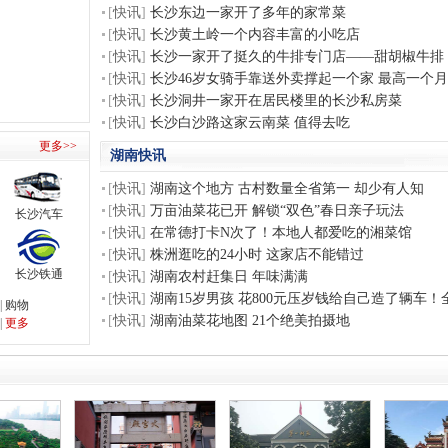
[
快讯
]
长沙东边一家开了多年的家常菜
[
快讯
]
长沙黄土岭一个内容丰富的小吃店
[
快讯
]
长沙一家开了挺久的牛排专门店——甜胡椒牛排
[
快讯
]
长沙46岁女骑手靠送外卖撑起一个家 最高一个月赚
[
快讯
]
长沙洞井一家开在居民楼里的长沙私房菜
[
快讯
]
长沙白沙路这家云南菜 值得去吃
更多>>
湖南快讯
[
快讯
]
湖南这个地方 古村数量全省第一 却少有人知
[
快讯
]
万亩油菜花已开 解锁“双色”春日亲子玩法
长沙汽车
[
快讯
]
在常德打卡N次了！本地人都爱吃的湘菜馆
[
快讯
]
株洲逛吃的24小时 这家店不能错过
长沙铁通
[
快讯
]
湖南农村赶集日 年味满满
[
快讯
]
湖南15岁男孩 花800元压岁钱给自己造了辆车
|
购物
[
快讯
]
湖南油菜花地图 21个绝美拍摄地
|
更多