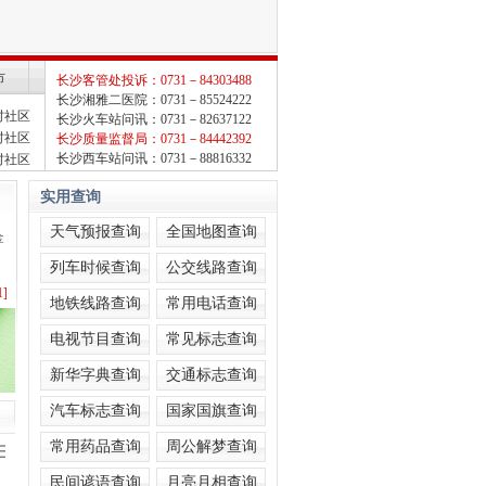
市
长沙客管处投诉：0731－84303488
长沙湘雅二医院：0731－85524222
村社区
长沙火车站问讯：0731－82637122
村社区
长沙质量监督局：0731－84442392
长沙西车站问讯：0731－88816332
村社区
实用查询
天气预报查询
全国地图查询
金
列车时候查询
公交线路查询
1]
地铁线路查询
常用电话查询
1]
电视节目查询
常见标志查询
1]
1]
新华字典查询
交通标志查询
1]
汽车标志查询
国家国旗查询
1]
常用药品查询
周公解梦查询
三·重庆火锅村
1]
民间谚语查询
月亮月相查询
1]