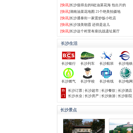
[
快讯
]
长沙值得去的8处油菜花海 包出片的
[
快讯
]
湖南油菜花地图 21个绝美拍摄地
[
快讯
]
长沙通泰街一家蛋炒饭小吃店
[
快讯
]
长沙顶美朝霞 还得是这儿
[
快讯
]
长沙这个村里有座抗战遗址展厅
长沙生活
长沙银行
长沙列车
长沙航班
长沙地铁
长沙燃气
长沙学校
长沙有线
长沙电网
长沙订票
|
长沙超市
|
长沙餐饮
|
长沙酒店
长沙水业
|
长沙房产
|
长沙旅游
|
长沙影院
长沙景点