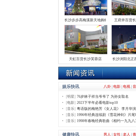
长沙步步高梅溪新天地购物中心
王府井百货长
天虹百货长沙芙蓉店
长沙浏阳北正
娱乐快讯
八卦
|
电影
|
电视
|
[
明星
]
76岁林子祥当爷爷了 为孙女取名
[
电影
]
2023下半年必看电影top10
[
音乐
]
粤语版的梅艳芳《女人花》 李月华演
[
音乐
]
1996年经典连续剧《雪花神剑》片
[
音乐
]
1998年春晚经典歌曲《相约一九九八
健康快讯
男人
|
女性
|
老人
|