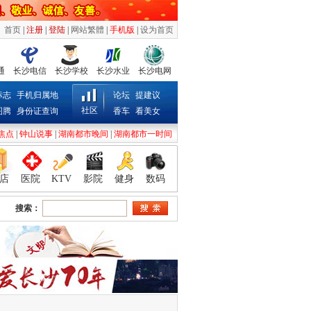
首页
|
注册
|
登陆
|
网站繁體
|
手机版
|
设为首页
通
长沙电信
长沙学校
长沙水业
长沙电网
标志
手机归属地
论坛
提建议
社区
图腾
身份证查询
香车
看美女
焦点
|
钟山说事
|
湖南都市晚间
|
湖南都市一时间
店
医院
KTV
影院
健身
数码
搜索：