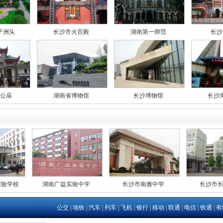
子洲头
长沙市火宫殿
湖南第一师范
长沙
公庙
湖南省博物馆
长沙博物馆
长沙
实验学校
湖南广益实验中学
长沙市南雅中学
长沙市
公交
|
地铁
|
汽车
|
列车
|
飞机
|
银行
|
移动
|
联通
|
电信
|
铁通
|
有