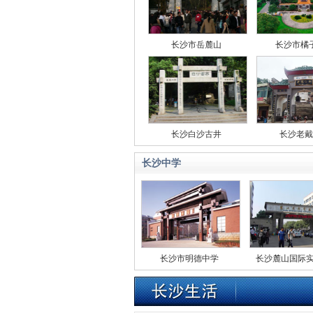
长沙市岳麓山
长沙市橘
长沙白沙古井
长沙老戴
长沙中学
学
长沙市周南中学
长沙市明德中学
长沙麓山国际