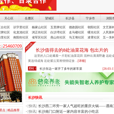
天心区
岳麓区
望城区
长沙县
宁乡市
浏阳
王台社区
识字里社区
杨家山社区
五里牌社区
德政园社区
朝阳社区
文艺新
里牌社区
化龙池社区
浏正街社区
白沙湾社区
走马楼社区
曙光社区
人民新
荫里社区
南阳街社区
省军区社区
燕山街社区
马王堆社区
凌霄社区
五一东
长沙值得去的8处油菜花海 包出片的
这里的入口处藏着一片彩虹油菜花田 混种出满满野趣 远处
黄连绵成海 近处紫云英将悄悄绽放 ...
[详细]
长沙东边一家开了多年的家常菜
[26-03-1
长沙洞井一家开在居民楼里的长沙私房菜
[26-03-1
长沙白沙路这家云南菜 值得去吃
[26-03-1
长沙这里人少景美 小车、童话都有呀
[26-03-1
长沙南边一家老牌湘粤菜餐厅
[26-03-1
长沙快讯
长沙东风路上一家很火的口味湘菜
[26-03-1
[
快讯
]
长沙西二环旁一家人气超旺的重庆火锅——遇南
长沙南门口附近一家内容丰富的小吃店
[26-03-1
景点
|
精品推荐
[
快讯
]
长沙南门口附近一家内容丰富的小吃店
长沙东边一家开了多年的家常菜
[26-03-1