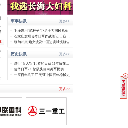
米疤痕
蒸发”
军事快讯
更多>>
鬼”？
毛泽东用“笔杆子”吓退十万国民党军
专程从上海赶来解馋
石家庄发现侵华日军作战笔记 日寇使用毒气弹被明确记录
业
缅甸冲突 炮火波及中国边境城镇姐告
00万
历史快讯
更多>>
3千万
进行“百人斩”比赛的日寇 11年后在南京被枪决！
侵华日军731部队头目向美军提供的笔供首次公开
一座百年兵工厂 见证中国百年枪械史
如何三产融合带动共同富裕
更多>>