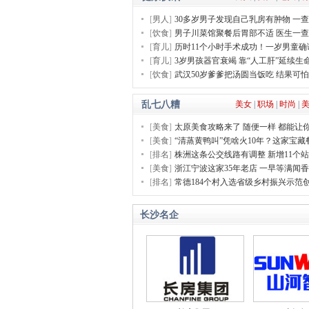
[
男人
]
30多岁男子发现自己乳房有肿物 一
[
饮食
]
男子川菜馆聚餐后胃部不适 医生一
[
育儿
]
历时11个小时手术成功！一岁男童确
[
育儿
]
3岁男孩器官衰竭 靠“人工肝”延续生
[
饮食
]
武汉50岁爹爹把汤圆当饭吃 结果可
乱七八糟
美女
|
职场
|
时尚
|
[
美食
]
太原美食攻略来了 随便一样 都能让
[
美食
]
“清蒸黄鸭叫”凭啥火10年？这家宝藏
[
排名
]
株洲这条公交线路有调整 新增11个
[
美食
]
浙江宁波这家35年老店 一早等满闻
[
排名
]
常德184个村入选省级乡村振兴示范
长沙名企