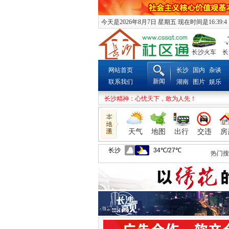
今天是2026年8月7日 星期五 现在时间是16:39:6
长沙火车
长
网站首页
长沙
国内
杂谈
新闻
联系我们
湖南
图片
娱乐
长沙精神：心忧天下，敢为人先！
天气
地图
出行
交违
房
热门搜