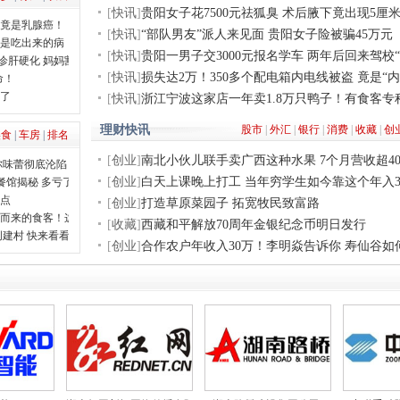
[
快讯
]
贵阳女子花7500元祛狐臭 术后腋下竟出现5厘
查竟是乳腺癌！
[
快讯
]
“部队男友”派人来见面 贵阳女子险被骗45万元
查是吃出来的病
[
快讯
]
贵阳一男子交3000元报名学车 两年后回来驾校“
诊肝硬化 妈妈割肝救子
[
快讯
]
损失达2万！350多个配电箱内电线被盗 竟是“内
命！
怕了
[
快讯
]
浙江宁波这家店一年卖1.8万只鸭子！有食客
理财快讯
股市
|
外汇
|
银行
|
消费
|
收藏
|
创
美食
|
车房
|
排名
[
创业
]
南北小伙儿联手卖广西这种水果 7个月营收超40
你味蕾彻底沦陷
[
创业
]
白天上课晚上打工 当年穷学生如今靠这个年入
餐馆揭秘 多亏了它
站点
[
创业
]
打造草原菜园子 拓宽牧民致富路
香而来的食客！这口酥烂的美味太绝了
[
收藏
]
西藏和平解放70周年金银纪念币明日发行
创建村 快来看看有没有你的家乡
[
创业
]
合作农户年收入30万！李明焱告诉你 寿仙谷