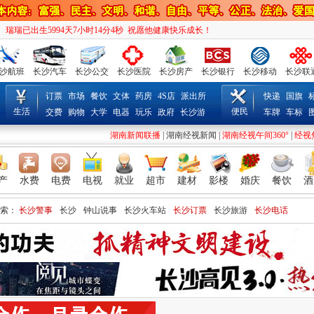
瑞瑞已出生5994天7小时14分6秒 祝愿他健康快乐成长！
沙航班
长沙汽车
长沙公交
长沙医院
长沙房产
长沙银行
长沙移动
长沙联
订票
市场
餐饮
文体
药房
4S店
派出所
快递
国旗
生活
便民
交费
购物
大学
电器
玩乐
政府
长沙游
车牌
车标
湖南新闻联播
|
湖南经视新闻
|
湖南经视午间360°
|
经视
产
水费
电费
电视
就业
超市
建材
影楼
婚庆
餐饮
酒
索：
长沙警事
长沙
钟山说事
长沙火车站
长沙订票
长沙旅游
长沙电话