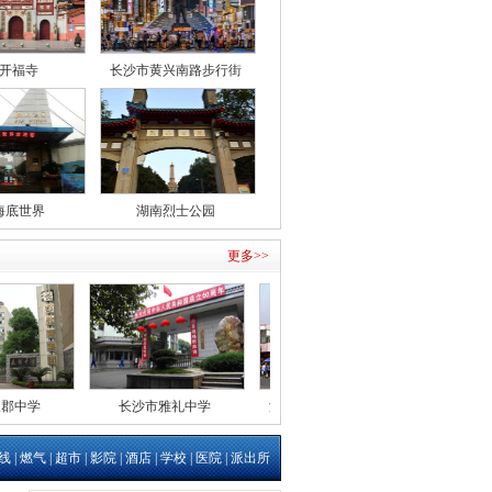
开福寺
长沙市黄兴南路步行街
海底世界
湖南烈士公园
更多>>
长郡中学
长沙市雅礼中学
湖南师范大学附属中学
长
线
|
燃气
|
超市
|
影院
|
酒店
|
学校
|
医院
|
派出所