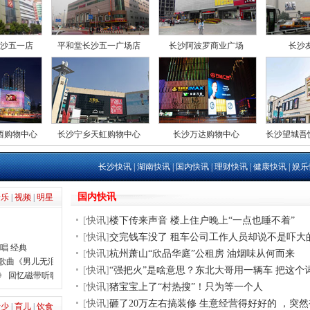
沙五一店
平和堂长沙五一广场店
长沙阿波罗商业广场
长沙
西购物中心
长沙宁乡天虹购物中心
长沙万达购物中心
长沙望城吾
长沙快讯
|
湖南快讯
|
国内快讯
|
理财快讯
|
健康快讯
|
娱乐
国内快讯
音乐
|
视频
|
明星
[
快讯
]
楼下传来声音 楼上住户晚上“一点也睡不着”
[
快讯
]
交完钱车没了 租车公司工作人员却说不是吓大
唱 经典
[
快讯
]
杭州萧山“欣品华庭”公租房 油烟味从何而来
尾歌曲《男儿无泪》
[
快讯
]
“强把火”是啥意思？东北大哥用一辆车 把这个
》 回忆磁带听歌
[
快讯
]
猪宝宝上了“村热搜”！只为等一个人
[
快讯
]
砸了20万左右搞装修 生意经营得好好的 ，突
青少
|
育儿
|
饮食