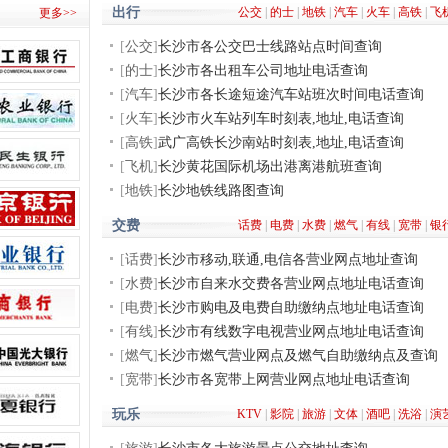
出行
公交
|
的士
|
地铁
|
汽车
|
火车
|
高铁
|
飞
更多>>
[
公交
]
长沙市各公交巴士线路站点时间查询
[
的士
]
长沙市各出租车公司地址电话查询
[
汽车
]
长沙市各长途短途汽车站班次时间电话查询
[
火车
]
长沙市火车站列车时刻表,地址,电话查询
[
高铁
]
武广高铁长沙南站时刻表,地址,电话查询
[
飞机
]
长沙黄花国际机场出港离港航班查询
[
地铁
]
长沙地铁线路图查询
交费
话费
|
电费
|
水费
|
燃气
|
有线
|
宽带
|
银
[
话费
]
长沙市移动,联通,电信各营业网点地址查询
[
水费
]
长沙市自来水交费各营业网点地址电话查询
[
电费
]
长沙市购电及电费自助缴纳点地址电话查询
[
有线
]
长沙市有线数字电视营业网点地址电话查询
[
燃气
]
长沙市燃气营业网点及燃气自助缴纳点及查询
[
宽带
]
长沙市各宽带上网营业网点地址电话查询
玩乐
KTV
|
影院
|
旅游
|
文体
|
酒吧
|
洗浴
|
演