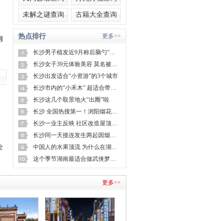
未解之谜查询
古籍大全查询
热点排行
更多>>
到16000元
长沙男子植发近9月称后脑勺“像狗啃过”
长沙女子39元体验美容 莫名被刷1万多
长沙出发适合“小资游”的3个城市
长沙市内的“小禾木” 超适合带娃寻觅冬日“野趣”
长沙这几个取景地火“出圈”啦
长沙 全国热搜第一！浏阳烟花放大招
长沙一业主反映 社区改造屋顶后致家漏水？回复来了
长沙同一天接连发生两起因烟头而起的火灾
！全村电器坏了都找他修
中国人的水果顶流 为什么在湖南？
这个季节湖南最适合做武侠梦的地方 找到了
更多>>