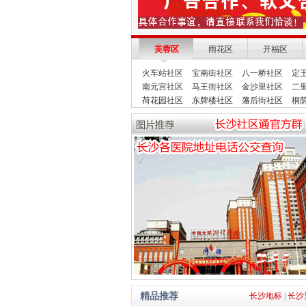
芙蓉区
雨花区
开福区
火车站社区
宝南街社区
八一桥社区
定
南元宫社区
马王街社区
金沙里社区
二
荷花园社区
东牌楼社区
藩后街社区
桐
精品推荐
长沙地标
|
长沙