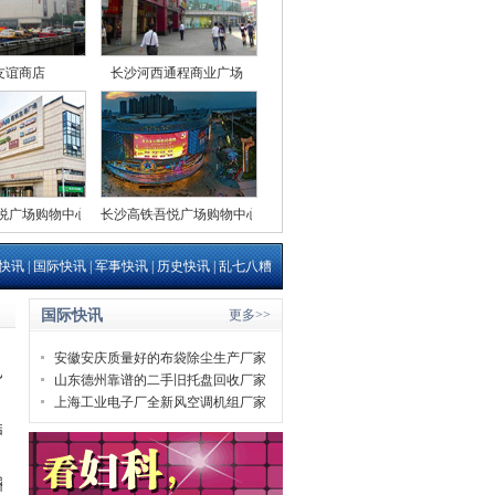
友谊商店
长沙河西通程商业广场
悦广场购物中心
长沙高铁吾悦广场购物中心
快讯
|
国际快讯
|
军事快讯
|
历史快讯
|
乱七八糟
国际快讯
更多>>
安徽安庆质量好的布袋除尘生产厂家
的
山东德州靠谱的二手旧托盘回收厂家
上海工业电子厂全新风空调机组厂家
词解释明白了
然被通知不能做