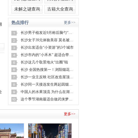
未解之谜查询
古籍大全查询
热点排行
更多>>
到16000元
长沙男子植发近9月称后脑勺“像狗啃过”
长沙女子39元体验美容 莫名被刷1万多
长沙出发适合“小资游”的3个城市
长沙市内的“小禾木” 超适合带娃寻觅冬日“野趣”
长沙这几个取景地火“出圈”啦
长沙 全国热搜第一！浏阳烟花放大招
长沙一业主反映 社区改造屋顶后致家漏水？回复来了
长沙同一天接连发生两起因烟头而起的火灾
！全村电器坏了都找他修
中国人的水果顶流 为什么在湖南？
这个季节湖南最适合做武侠梦的地方 找到了
更多>>