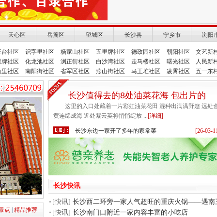
天心区
岳麓区
望城区
长沙县
宁乡市
浏阳
王台社区
识字里社区
杨家山社区
五里牌社区
德政园社区
朝阳社区
文艺新
里牌社区
化龙池社区
浏正街社区
白沙湾社区
走马楼社区
曙光社区
人民新
荫里社区
南阳街社区
省军区社区
燕山街社区
马王堆社区
凌霄社区
五一东
长沙值得去的8处油菜花海 包出片的
这里的入口处藏着一片彩虹油菜花田 混种出满满野趣 远处
黄连绵成海 近处紫云英将悄悄绽放 ...
[详细]
长沙东边一家开了多年的家常菜
[26-03-1
长沙洞井一家开在居民楼里的长沙私房菜
[26-03-1
长沙白沙路这家云南菜 值得去吃
[26-03-1
长沙这里人少景美 小车、童话都有呀
[26-03-1
长沙南边一家老牌湘粤菜餐厅
[26-03-1
长沙快讯
长沙东风路上一家很火的口味湘菜
[26-03-1
[
快讯
]
长沙西二环旁一家人气超旺的重庆火锅——遇南
长沙南门口附近一家内容丰富的小吃店
[26-03-1
景点
|
精品推荐
[
快讯
]
长沙南门口附近一家内容丰富的小吃店
长沙东边一家开了多年的家常菜
[26-03-1