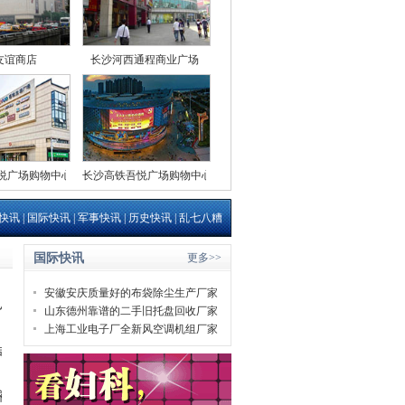
友谊商店
长沙河西通程商业广场
悦广场购物中心
长沙高铁吾悦广场购物中心
快讯
|
国际快讯
|
军事快讯
|
历史快讯
|
乱七八糟
国际快讯
更多>>
安徽安庆质量好的布袋除尘生产厂家
的
山东德州靠谱的二手旧托盘回收厂家
上海工业电子厂全新风空调机组厂家
词解释明白了
然被通知不能做