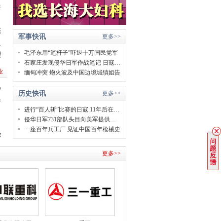
米疤痕
蒸发”
军事快讯
更多>>
鬼”？
毛泽东用“笔杆子”吓退十万国民党军
专程从上海赶来解馋
石家庄发现侵华日军作战笔记 日寇使用毒气弹被明确记录
业
缅甸冲突 炮火波及中国边境城镇姐告
00万
历史快讯
更多>>
3千万
进行“百人斩”比赛的日寇 11年后在南京被枪决！
侵华日军731部队头目向美军提供的笔供首次公开
一座百年兵工厂 见证中国百年枪械史
如何三产融合带动共同富裕
更多>>