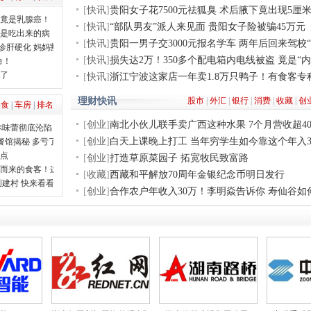
[
快讯
]
贵阳女子花7500元祛狐臭 术后腋下竟出现5厘
查竟是乳腺癌！
[
快讯
]
“部队男友”派人来见面 贵阳女子险被骗45万元
查是吃出来的病
[
快讯
]
贵阳一男子交3000元报名学车 两年后回来驾校“
诊肝硬化 妈妈割肝救子
[
快讯
]
损失达2万！350多个配电箱内电线被盗 竟是“内
命！
怕了
[
快讯
]
浙江宁波这家店一年卖1.8万只鸭子！有食客
理财快讯
股市
|
外汇
|
银行
|
消费
|
收藏
|
创
美食
|
车房
|
排名
[
创业
]
南北小伙儿联手卖广西这种水果 7个月营收超40
你味蕾彻底沦陷
[
创业
]
白天上课晚上打工 当年穷学生如今靠这个年入
餐馆揭秘 多亏了它
站点
[
创业
]
打造草原菜园子 拓宽牧民致富路
香而来的食客！这口酥烂的美味太绝了
[
收藏
]
西藏和平解放70周年金银纪念币明日发行
创建村 快来看看有没有你的家乡
[
创业
]
合作农户年收入30万！李明焱告诉你 寿仙谷