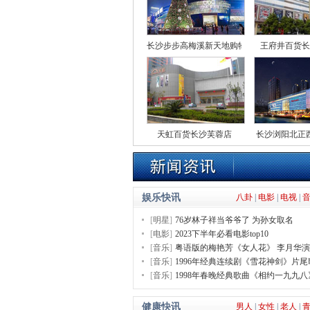
长沙步步高梅溪新天地购物中心
王府井百货长
天虹百货长沙芙蓉店
长沙浏阳北正
娱乐快讯
八卦
|
电影
|
电视
|
[
明星
]
76岁林子祥当爷爷了 为孙女取名
[
电影
]
2023下半年必看电影top10
[
音乐
]
粤语版的梅艳芳《女人花》 李月华演
[
音乐
]
1996年经典连续剧《雪花神剑》片
[
音乐
]
1998年春晚经典歌曲《相约一九九八
健康快讯
男人
|
女性
|
老人
|