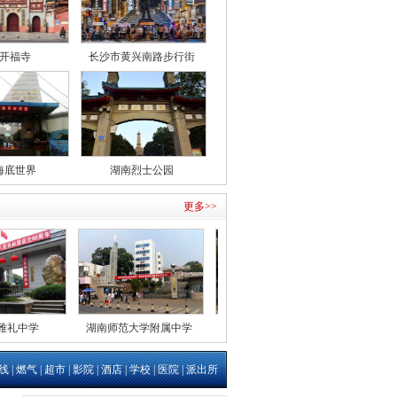
开福寺
长沙市黄兴南路步行街
海底世界
湖南烈士公园
更多>>
雅礼中学
湖南师范大学附属中学
长沙市一中
宁乡
线
|
燃气
|
超市
|
影院
|
酒店
|
学校
|
医院
|
派出所