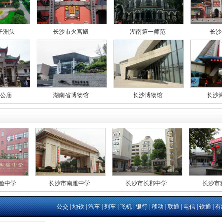
子洲头
长沙市火宫殿
湖南第一师范
长沙
公庙
湖南省博物馆
长沙博物馆
长沙
验中学
长沙市南雅中学
长沙市长郡中学
长沙市
公交
|
地铁
|
汽车
|
列车
|
飞机
|
银行
|
移动
|
联通
|
电信
|
铁通
|
有