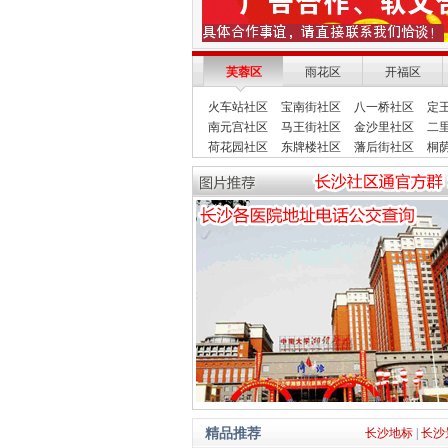
芙蓉区
雨花区
开福区
火车站社区
宝南街社区
八一桥社区
定
南元宫社区
马王街社区
金沙里社区
二
荷花园社区
东牌楼社区
藩后街社区
桐
精品推荐
长沙地标
|
长沙