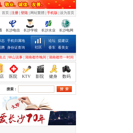
首页
|
注册
|
登陆
|
网站繁體
|
手机版
|
设为首页
通
长沙电信
长沙学校
长沙水业
长沙电网
标志
手机归属地
论坛
提建议
社区
图腾
身份证查询
香车
看美女
焦点
|
钟山说事
|
湖南都市晚间
|
湖南都市一时间
店
医院
KTV
影院
健身
数码
搜索：