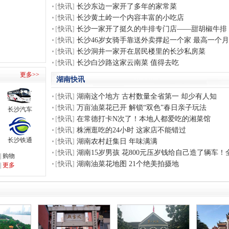
[
快讯
]
长沙东边一家开了多年的家常菜
[
快讯
]
长沙黄土岭一个内容丰富的小吃店
[
快讯
]
长沙一家开了挺久的牛排专门店——甜胡椒牛排
[
快讯
]
长沙46岁女骑手靠送外卖撑起一个家 最高一个月赚
[
快讯
]
长沙洞井一家开在居民楼里的长沙私房菜
[
快讯
]
长沙白沙路这家云南菜 值得去吃
更多>>
湖南快讯
[
快讯
]
湖南这个地方 古村数量全省第一 却少有人知
[
快讯
]
万亩油菜花已开 解锁“双色”春日亲子玩法
长沙汽车
[
快讯
]
在常德打卡N次了！本地人都爱吃的湘菜馆
[
快讯
]
株洲逛吃的24小时 这家店不能错过
长沙铁通
[
快讯
]
湖南农村赶集日 年味满满
[
快讯
]
湖南15岁男孩 花800元压岁钱给自己造了辆车
|
购物
[
快讯
]
湖南油菜花地图 21个绝美拍摄地
|
更多