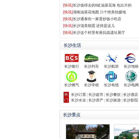
[
快讯
]
长沙值得去的8处油菜花海 包出片的
[
快讯
]
湖南油菜花地图 21个绝美拍摄地
[
快讯
]
长沙通泰街一家蛋炒饭小吃店
[
快讯
]
长沙顶美朝霞 还得是这儿
[
快讯
]
长沙这个村里有座抗战遗址展厅
长沙生活
长沙银行
长沙列车
长沙航班
长沙地铁
长沙燃气
长沙学校
长沙有线
长沙电网
长沙订票
|
长沙超市
|
长沙餐饮
|
长沙酒店
长沙水业
|
长沙房产
|
长沙旅游
|
长沙影院
长沙景点