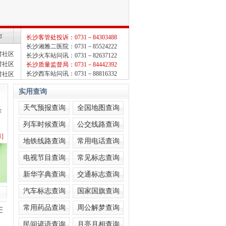
市
长沙客管处投诉：0731－84303488
长沙湘雅二医院：0731－85524222
村社区
长沙火车站问讯：0731－82637122
村社区
长沙质量监督局：0731－84442392
长沙西车站问讯：0731－88816332
村社区
实用查询
天气预报查询
全国地图查询
金
列车时候查询
公交线路查询
1]
地铁线路查询
常用电话查询
1]
电视节目查询
常见标志查询
1]
1]
新华字典查询
交通标志查询
1]
汽车标志查询
国家国旗查询
1]
常用药品查询
周公解梦查询
三·重庆火锅村
1]
民间谚语查询
月亮月相查询
1]