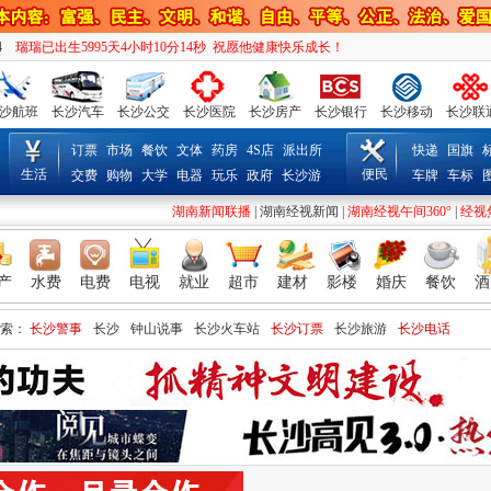
6
瑞瑞已出生5995天4小时10分16秒 祝愿他健康快乐成长！
沙航班
长沙汽车
长沙公交
长沙医院
长沙房产
长沙银行
长沙移动
长沙联
订票
市场
餐饮
文体
药房
4S店
派出所
快递
国旗
生活
便民
交费
购物
大学
电器
玩乐
政府
长沙游
车牌
车标
湖南新闻联播
|
湖南经视新闻
|
湖南经视午间360°
|
经视
产
水费
电费
电视
就业
超市
建材
影楼
婚庆
餐饮
酒
索：
长沙警事
长沙
钟山说事
长沙火车站
长沙订票
长沙旅游
长沙电话