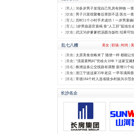
[
男人
]
30多岁男子发现自己乳房有肿物 一
[
饮食
]
男子川菜馆聚餐后胃部不适 医生一
[
育儿
]
历时11个小时手术成功！一岁男童确
[
育儿
]
3岁男孩器官衰竭 靠“人工肝”延续生
[
饮食
]
武汉50岁爹爹把汤圆当饭吃 结果可
乱七八糟
美女
|
职场
|
时尚
|
[
美食
]
太原美食攻略来了 随便一样 都能让
[
美食
]
“清蒸黄鸭叫”凭啥火10年？这家宝藏
[
排名
]
株洲这条公交线路有调整 新增11个
[
美食
]
浙江宁波这家35年老店 一早等满闻
[
排名
]
常德184个村入选省级乡村振兴示范
长沙名企