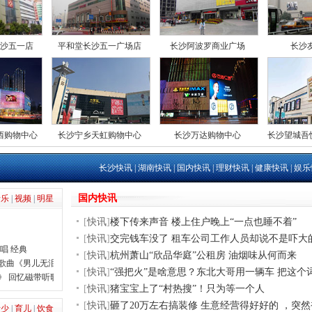
沙五一店
平和堂长沙五一广场店
长沙阿波罗商业广场
长沙
西购物中心
长沙宁乡天虹购物中心
长沙万达购物中心
长沙望城吾
长沙快讯
|
湖南快讯
|
国内快讯
|
理财快讯
|
健康快讯
|
娱乐
国内快讯
音乐
|
视频
|
明星
[
快讯
]
楼下传来声音 楼上住户晚上“一点也睡不着”
[
快讯
]
交完钱车没了 租车公司工作人员却说不是吓大
唱 经典
[
快讯
]
杭州萧山“欣品华庭”公租房 油烟味从何而来
尾歌曲《男儿无泪》
[
快讯
]
“强把火”是啥意思？东北大哥用一辆车 把这个
》 回忆磁带听歌
[
快讯
]
猪宝宝上了“村热搜”！只为等一个人
[
快讯
]
砸了20万左右搞装修 生意经营得好好的 ，突
青少
|
育儿
|
饮食