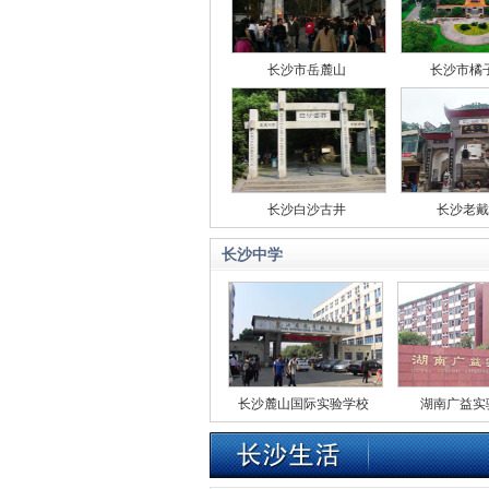
长沙市岳麓山
长沙市橘
长沙白沙古井
长沙老戴
长沙中学
学
长沙市明德中学
长沙麓山国际实验学校
湖南广益实