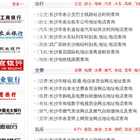
出行
公交
|
的士
|
地铁
|
汽车
|
火车
|
高铁
|
飞
更多>>
[
公交
]
长沙市各公交巴士线路站点时间查询
[
的士
]
长沙市各出租车公司地址电话查询
[
汽车
]
长沙市各长途短途汽车站班次时间电话查询
[
火车
]
长沙市火车站列车时刻表,地址,电话查询
[
高铁
]
武广高铁长沙南站时刻表,地址,电话查询
[
飞机
]
长沙黄花国际机场出港离港航班查询
[
地铁
]
长沙地铁线路图查询
交费
话费
|
电费
|
水费
|
燃气
|
有线
|
宽带
|
银
[
话费
]
长沙市移动,联通,电信各营业网点地址查询
[
水费
]
长沙市自来水交费各营业网点地址电话查询
[
电费
]
长沙市购电及电费自助缴纳点地址电话查询
[
有线
]
长沙市有线数字电视营业网点地址电话查询
[
燃气
]
长沙市燃气营业网点及燃气自助缴纳点及查询
[
宽带
]
长沙市各宽带上网营业网点地址电话查询
玩乐
KTV
|
影院
|
旅游
|
文体
|
酒吧
|
洗浴
|
演